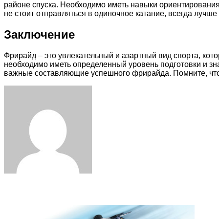
районе спуска. Необходимо иметь навыки ориентирования
не стоит отправляться в одиночное катание, всегда лучше
Заключение
Фрирайд – это увлекательный и азартный вид спорта, кот
необходимо иметь определенный уровень подготовки и зн
важные составляющие успешного фрирайда. Помните, что 
Facebook
Twitter
LinkedIn
Tumblr
Pinterest
Reddit
VKontakte
Odnoklassniki
Skype
WhatsApp
Telegram
Viber
Share
Print
via
Email
Related Articles