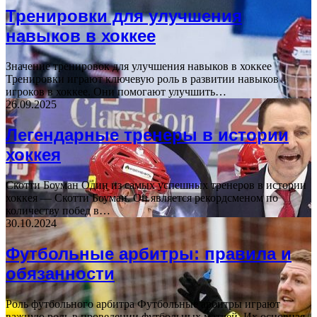
Тренировки для улучшения
навыков в хоккее
Значение тренировок для улучшения навыков в хоккее
Тренировки играют ключевую роль в развитии навыков
игроков в хоккее. Они помогают улучшить…
26.09.2025
Легендарные тренеры в истории
хоккея
Скотти Боуман Один из самых успешных тренеров в истории
хоккея — Скотти Боуман. Он является рекордсменом по
количеству побед в…
30.10.2024
Футбольные арбитры: правила и
обязанности
Роль футбольного арбитра Футбольные арбитры играют
важную роль в проведении футбольных матчей. Их основная