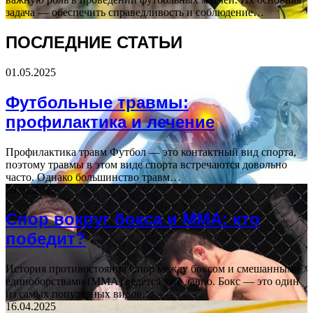
задача — обеспечить справедливость и соблюдение…
ПОСЛЕДНИЕ СТАТЬИ
01.05.2025
Футбольные травмы:
профилактика и лечение
Профилактика травм Футбол — это контактный вид спорта,
поэтому травмы в этом виде спорта встречаются довольно
часто. Однако большинство травм…
29.01.2025
Спор вокруг бокса и ММА: кто
победит?
История противостояния Спор между боксом и смешанными
единоборствами (ММА) ведется уже давно. Бокс — это один
из самых популярных видов…
16.04.2025