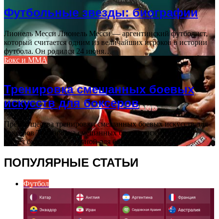
Футбольные звезды: биографии
Лионель Месси Лионель Месси — аргентинский футболист,
который считается одним из величайших игроков в истории
футбола. Он родился 24 июня…
Бокс и ММА
03.12.2024
Тренировка смешанных боевых
искусств для боксеров
Преимущества тренировки смешанных боевых искусств для
боксеров Тренировка смешанных боевых искусств (СБИ)
может быть очень полезной для боксеров, так как…
ПОПУЛЯРНЫЕ СТАТЬИ
Футбол