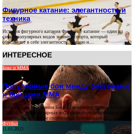
Фигурное катание: элегантность и
техника
История фигурного катания Фигурное катание — один из
самых популярных видов зимнего спорта, который
объединяет в себе элегантность, грацию и…
ИНТЕРЕСНОЕ
Бокс и ММА
14.09.2025
Популярные бои между боксерами
и бойцами ММА
История противостояния Бокс и смешанные боевые искусства
(ММА) — два популярных вида единоборств, которые всегда
привлекали внимание спортивных болельщиков. С…
Футбол
11.01.2025