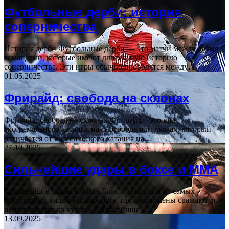
Футбольные дерби: история
соперничества
История дерби Футбольные дерби — это матчи между двумя
командами, которые имеют длительную историю
соперничества. Эти игры обычно проводятся между…
01.05.2025
Фрирайд: свобода на склонах
Фрирайд: свобода на склонах Фрирайд – это вид
экстремального катания на сноуборде или лыжах, который
отличается от классического катания на…
27.10.2025
Сильнейшие удары в боксе и ММА
Сильнейшие удары в боксе Бокс — это один из самых
популярных видов единоборств, где спортсмены сражаются,
используя только кулаки. Сильнейшие…
13.09.2025