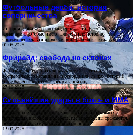
Футбольные дерби: история
соперничества
История дерби Футбольные дерби — это матчи между двумя
командами, которые имеют длительную историю
соперничества. Эти игры обычно проводятся между…
01.05.2025
Фрирайд: свобода на склонах
Фрирайд: свобода на склонах Фрирайд – это вид
экстремального катания на сноуборде или лыжах, который
отличается от классического катания на…
27.10.2025
Сильнейшие удары в боксе и ММА
Сильнейшие удары в боксе Бокс — это один из самых
популярных видов единоборств, где спортсмены сражаются,
используя только кулаки. Сильнейшие…
13.09.2025