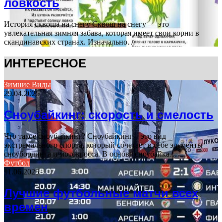
ловкость
История сквоша на снегу Сквош на снегу — это
увлекательная зимняя забава, которая имеет свои корни в
скандинавских странах. Изначально…
ИНТЕРЕСНОЕ
Зимние Виды
29.04.2025
Сноубайкинг: скорость и смелость
Что такое сноубайкинг? Сноубайкинг – это вид
экстремального спорта, который сочетает в себе элементы
сноубординга и мотокросса. В основе сноубайка…
Футбол
11.06.2025
Лучшие футбольные матчи всех
времен