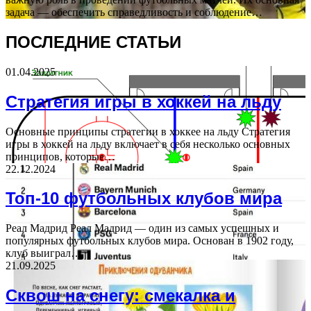
задача — обеспечить справедливость и соблюдение…
ПОСЛЕДНИЕ СТАТЬИ
01.04.2025
Стратегия игры в хоккей на льду
Основные принципы стратегии в хоккее на льду Стратегия
игры в хоккей на льду включает в себя несколько основных
принципов, которые…
22.12.2024
Топ-10 футбольных клубов мира
Реал Мадрид Реал Мадрид — один из самых успешных и
популярных футбольных клубов мира. Основан в 1902 году,
клуб выиграл…
21.09.2025
Сквош на снегу: смекалка и