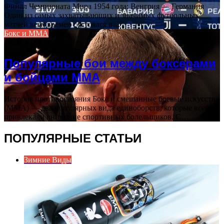
Финал Чемпионата Мира 1954 года: Венгрия — Германия
Один из самых захватывающих и значимых футбольных
матчей всех времен состоялся в…
Бокс и ММА
14.09.2025
Популярные бои между боксерами
и бойцами ММА
История противостояния Бокс и смешанные боевые искусства
(ММА) — два популярных вида единоборств, которые всегда
привлекали внимание спортивных болельщиков. С…
ПОПУЛЯРНЫЕ СТАТЬИ
Зимние Виды