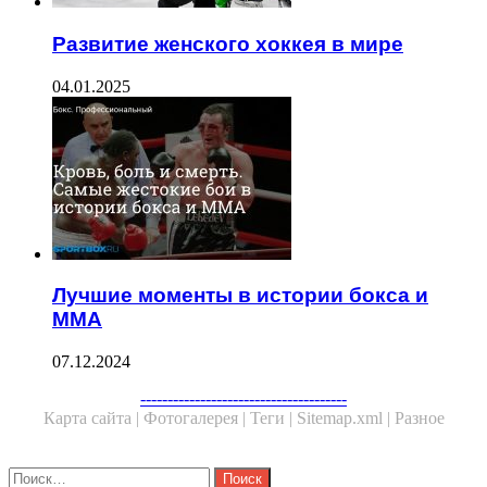
Развитие женского хоккея в мире
04.01.2025
Лучшие моменты в истории бокса и
ММА
07.12.2024
--------------------------------------
Карта сайта |
Фотогалерея |
Теги |
Sitemap.xml |
Разное
Close
Найти: