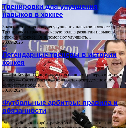
Тренировки для улучшения
навыков в хоккее
Значение тренировок для улучшения навыков в хоккее
Тренировки играют ключевую роль в развитии навыков
игроков в хоккее. Они помогают улучшить…
26.09.2025
Легендарные тренеры в истории
хоккея
Скотти Боуман Один из самых успешных тренеров в истории
хоккея — Скотти Боуман. Он является рекордсменом по
количеству побед в…
30.10.2024
Футбольные арбитры: правила и
обязанности
Роль футбольного арбитра Футбольные арбитры играют
важную роль в проведении футбольных матчей. Их основная